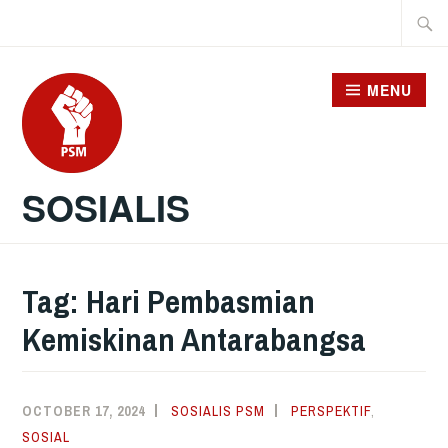
Skip
Searc
to
for:
content
MENU
SOSIALIS
Tag:
Hari Pembasmian
Kemiskinan Antarabangsa
OCTOBER 17, 2024
SOSIALIS PSM
PERSPEKTIF
,
SOSIAL