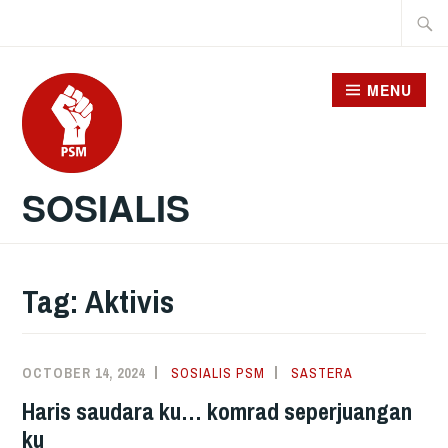
Skip
Searc
to
for:
content
MENU
SOSIALIS
Tag:
Aktivis
OCTOBER 14, 2024
SOSIALIS PSM
SASTERA
Haris saudara ku… komrad seperjuangan
ku