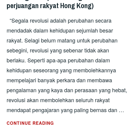
POLITIK
perjuangan rakyat Hong Kong)
DAN
GERAKAN
“Segala revolusi adalah perubahan secara
PERJUANGAN
mendadak dalam kehidupan sejumlah besar
RAKYAT
rakyat. Selagi belum matang untuk perubahan
HONG
sebegini, revolusi yang sebenar tidak akan
KONG)
berlaku. Seperti apa-apa perubahan dalam
kehidupan seseorang yang membolehkannya
mempelajari banyak perkara dan membawa
pengalaman yang kaya dan perasaan yang hebat,
revolusi akan membolehkan seluruh rakyat
mendapat pengajaran yang paling bernas dan …
KEBANGKITAN
CONTINUE READING
RAKYAT