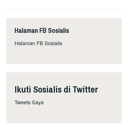
YANG
TERBESAR
DALAM
SEJARAH
Halaman FB Sosialis
HONG
KONG
Halaman FB Sosialis
(TEMUBUAL
KHAS
TENTANG
KRISIS
POLITIK
DAN
Ikuti Sosialis di Twitter
GERAKAN
PERJUANGAN
Tweets Saya
RAKYAT
HONG
KONG)