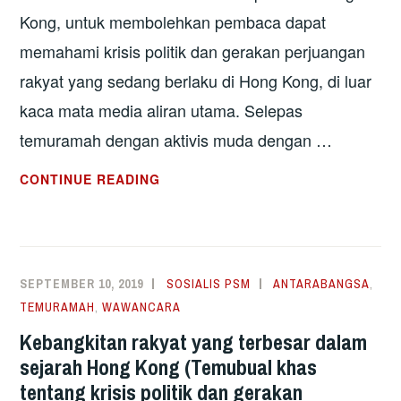
Kong, untuk membolehkan pembaca dapat
memahami krisis politik dan gerakan perjuangan
rakyat yang sedang berlaku di Hong Kong, di luar
kaca mata media aliran utama. Selepas
temuramah dengan aktivis muda dengan …
GERAKAN
CONTINUE READING
MILENIAL
UNTUK
MENENTUKAN
NASIB
SEPTEMBER 10, 2019
SOSIALIS PSM
ANTARABANGSA
,
SENDIRI
TEMURAMAH
,
WAWANCARA
(TEMBUAL
Kebangkitan rakyat yang terbesar dalam
KHAS
sejarah Hong Kong (Temubual khas
TENTANG
tentang krisis politik dan gerakan
KRISIS